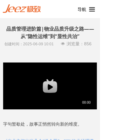
끀
导航
品质管理进阶篇|物业品质升级之路——
从“隐性运维”到“显性共治”
浏览量：
856
넶
创建时间：
2025-06-09
10:01
字句暂歇处，故事正悄然转向新的维度。