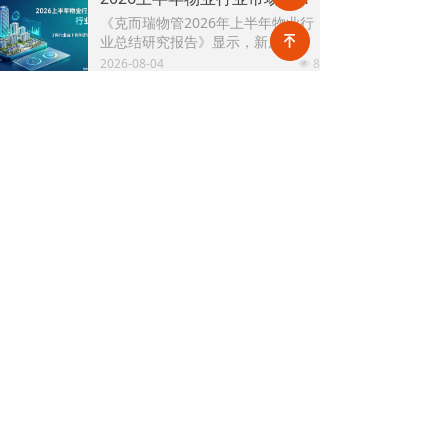
整合、片区化托管成为主流模式，
《克而瑞物管2026年上半年物业行
政企协同搭建长效运营机制，依托
业总结研究报告》显示，新房交付
녠
社区增值服务反哺基础物业服务，
规模持续收缩，存量老旧、微型小
2026-08-04
8
形成可持续经营闭环。
넶
区治理成为行业最大课题。以上海
为标杆，全国超16座城市落地团购
2026上半年物业政策密集落地，15大领域全面收紧，合规精细化时代到来
物业、连片治理、政企协同新模
伴随《物业管理条例》修订、十五
式，破解小区体量小、收费低、运
五规划纳入物业板块，行业彻底告
营亏损、无人接管难题。
别野蛮扩张模式，合规精细化、多
2026-07-31
125
넶
元增值、城市共治成为未来核心发
展主线。
人民日报专题报道：账目透明成物业行业转型核心突破口
近日，中消协发布住宅小区物业服
务专项调查报告，人民日报同步刊
发专题报道，直指超七成小区未公
2026-07-30
143
넶
示物业费收支、公共收益等核心财
务信息，物业信息公示缺位成为全
住建部发布《完整社区建设可复制经验做法清单》，物业迎来哪些机遇？
行业共性短板。
7月28日，住房城乡建设部发布《完
整社区建设可复制经验做法清单
（第一批）》，30条经验、9类举
2026-07-28
156
넶
措、3大机制，覆盖从工作统筹、法
规政策到设施补短板、数字化服
务、投融资运营的全链条。
关于极致
新闻中心
技术支持