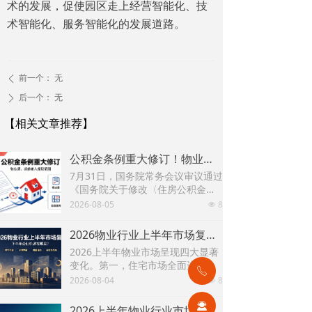
术的发展，促使园区走上经营智能化、技
术智能化、服务智能化的发展道路。
前一个：
无
ꄴ
后一个：
无
ꄲ
【相关文章推荐】
公积金条例重大修订！物业费、装修纳入提取范围，物业行业迎来新机遇
7月31日，国务院常务会议审议通过
《国务院关于修改〈住房公积金管
理条例〉的决定(草案)》，住房公积
2026-08-05
8
넶
金提取场景迎来历史性扩容。提取
情形由原有6种拓展至9种，新增装
2026物业行业上半年市场复盘，下半年企业机遇在哪里？
修自住住房、支付自住住房物业费
2026上半年物业市场呈现四大显著
两大民生场景，同时设置兜底条款
变化。第一，住宅市场全面进入存
支持其他合规住房消费。这项顶层
ꂅ
量化周期，老旧小区连片托管成为
2026-08-04
8
政策调整，不仅惠及亿万缴存职
넶
稳定增量来源。零散老旧小区运营
工，也将深度影响存量时代的物业
成本高、单独经营难以盈利，连片
끤
服务行业。
2026上半年物业行业市场解读，了解行业当下竞争逻辑与长期增长机遇