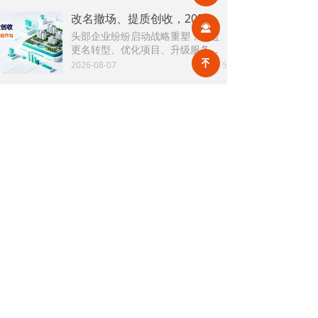
改名撤场、提质创收，2026上半年物企八大动作勾勒行业转型方向
끤
头部企业纷纷启动战略重塑，通过
更名转型、优化项目、升级服务、
挖掘增值收入等多重举措，主动适
녠
2026-08-07
5
넶
应新市场环境，一系列经营动作，
也为行业下半年发展指明方向。
公积金条例重大修订！物业费、装修纳入提取范围，物业行业迎来新机遇
7月31日，国务院常务会议审议通过
《国务院关于修改〈住房公积金管
理条例〉的决定(草案)》，住房公积
2026-08-05
12
넶
金提取场景迎来历史性扩容。提取
情形由原有6种拓展至9种，新增装
2026物业行业上半年市场复盘，下半年企业机遇在哪里？
修自住住房、支付自住住房物业费
2026上半年物业市场呈现四大显著
两大民生场景，同时设置兜底条款
变化。第一，住宅市场全面进入存
支持其他合规住房消费。这项顶层
量化周期，老旧小区连片托管成为
2026-08-04
18
政策调整，不仅惠及亿万缴存职
넶
稳定增量来源。零散老旧小区运营
工，也将深度影响存量时代的物业
成本高、单独经营难以盈利，连片
服务行业。
2026上半年物业行业市场解读，了解行业当下竞争逻辑与长期增长机遇
整合、片区化托管成为主流模式，
《克而瑞物管2026年上半年物业行
政企协同搭建长效运营机制，依托
业总结研究报告》显示，新房交付
社区增值服务反哺基础物业服务，
规模持续收缩，存量老旧、微型小
2026-08-04
19
形成可持续经营闭环。
넶
区治理成为行业最大课题。以上海