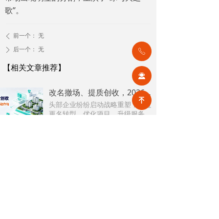
歌”。
前一个：
无
ꄴ
后一个：
无
ꄲ
ꂅ
【相关文章推荐】
끤
改名撤场、提质创收，2026上半年物企八大动作勾勒行业转型方向
녠
头部企业纷纷启动战略重塑，通过
更名转型、优化项目、升级服务、
挖掘增值收入等多重举措，主动适
2026-08-07
23
넶
应新市场环境，一系列经营动作，
也为行业下半年发展指明方向。
公积金条例重大修订！物业费、装修纳入提取范围，物业行业迎来新机遇
7月31日，国务院常务会议审议通过
《国务院关于修改〈住房公积金管
理条例〉的决定(草案)》，住房公积
2026-08-05
43
넶
金提取场景迎来历史性扩容。提取
情形由原有6种拓展至9种，新增装
2026物业行业上半年市场复盘，下半年企业机遇在哪里？
修自住住房、支付自住住房物业费
2026上半年物业市场呈现四大显著
两大民生场景，同时设置兜底条款