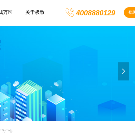
4008880129
城万区
关于极致
登
넲
主为中心