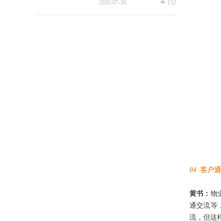
2026-07-30
넶
152
七成小区未公示物业费收支、
公共收益等核心财务信息，物
业信息公示缺位成为全行业共
性短板。
04
客户通
黄书：
物
通交流等
流，但这