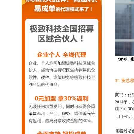
（黄书，客
01
黄总您
黄书：
俗
2014
现了社区
上门保洁
随着对增