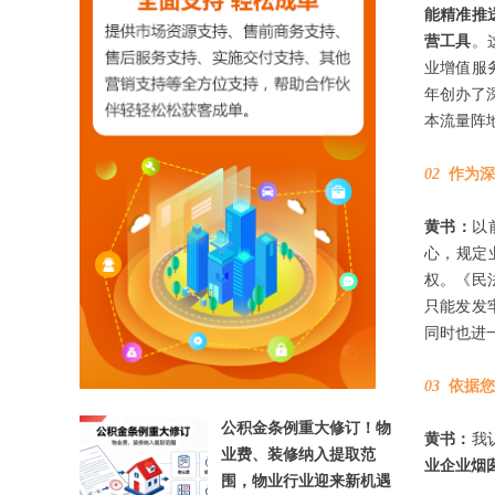
能精准推
营工具
。
业增值服务
年创办了
本流量阵
02
作为深
黄书：
以
【相关文章推荐】
心，规定
权。《民
只能发发
同时也进
03
依据您
公积金条例重大修订！物
黄书：
我
业费、装修纳入提取范
业企业烟
围，物业行业迎来新机遇