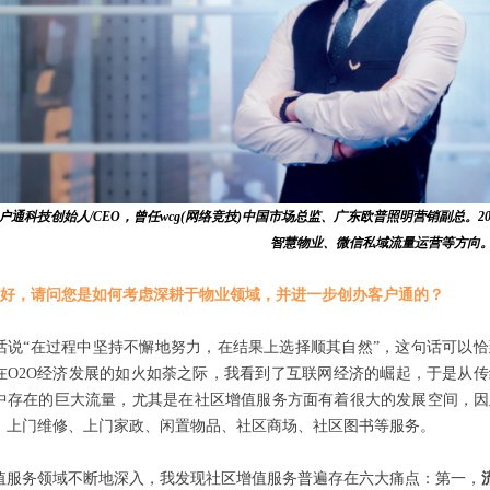
户通科技创始人/CEO，曾任wcg(网络竞技)中国市场总监、广东欧普照明营销副总。2
智慧物业、微信私域流量运营等方向
好，请问您是如何考虑深耕于物业领域，并进一步创办客户通的？
话说“在过程中坚持不懈地努力，在结果上选择顺其自然”，这句话可以
年，在O2O经济发展的如火如荼之际，我看到了互联网经济的崛起，于是
中存在的巨大流量，尤其是在社区增值服务方面有着很大的发展空间，因
、上门维修、上门家政、闲置物品、社区商场、社区图书等服务。
值服务领域不断地深入，我发现社区增值服务普遍存在六大痛点：第一，