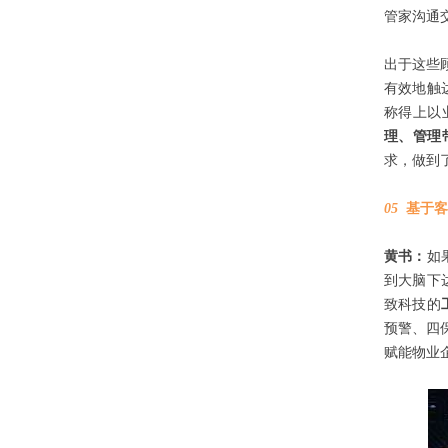
管家沟通
出于这些
有效地触
称得上以
理、管理
求，做到
05
基于客
黄书：
如
到大脑下
致科技的
预警、四
赋能物业