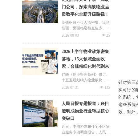
连片治理、政企协同新模式，
门公司，探索高铁物业品
破解小区体量小、收费低、运
质数字化全新升级路径！
营亏损、无人接管难题。
高铁枢纽不仅人流密集、流动
性强，更面临巡检点位多、频
次高、覆盖广、标准严等多重
2026-08-03
넶
25
挑战，极致科技结合中铁一局
厦门公司的实际运营情况，为
其打造适配高铁业务场景的数
2026上半年物业政策密集
字化品质运营方案：通过搭建
落地，15大领域全面收
标准库量化作业细则，按需动
紧，合规精细化时代到来
态调整春运、节假日等特殊时
段的巡检需求，依托照片墙留
伴随《物业管理条例》修订、
存巡检实景，杜绝作弊、敷衍
十五五规划纳入物业板块，行
针对第三
巡检；借助任务日历直观了解
业彻底告别野蛮扩张模式，合
2026-07-31
넶
135
已完成、未完成、超时、问题
实可行的
规精细化、多元增值、城市共
工单等状态，并智能督办超时
治成为未来核心发展主线。
的系统，
工单，搭配品质运营报表落地
人民日报专题报道：账目
这些系统
精细化运营管理需求，全方位
透明成物业行业转型核心
筑牢高铁物业品质防线！
效，对外
突破口
近日，中消协发布住宅小区物
业服务专项调查报告，人民日
报同步刊发专题报道，直指超