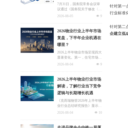
7月31日，国务院常务会议审
针对第一
议通过《国务院关于修改〈住
行业标准
房公积金管理条例〉的决定
2026-08-05
넶
9
(草案)》，住房公积金提取场
景迎来历史性扩容。提取情形
针对第二
由原有6种拓展至9种，新增装
2026物业行业上半年市场
企建立低
修自住住房、支付自住住房物
复盘，下半年企业机遇在
业费两大民生场景，同时设置
哪里？
兜底条款支持其他合规住房消
费。这项顶层政策调整，不仅
2026上半年物业市场呈现四大
惠及亿万缴存职工，也将深度
显著变化。第一，住宅市场全
影响存量时代的物业服务行
面进入存量化周期，老旧小区
2026-08-04
넶
9
业。
连片托管成为稳定增量来源。
零散老旧小区运营成本高、单
独经营难以盈利，连片整合、
2026上半年物业行业市场
片区化托管成为主流模式，政
解读，了解行业当下竞争
企协同搭建长效运营机制，依
逻辑与长期增长机遇
托社区增值服务反哺基础物业
服务，形成可持续经营闭环。
《克而瑞物管2026年上半年物
业行业总结研究报告》显示，
新房交付规模持续收缩，存量
2026-08-04
넶
10
老旧、微型小区治理成为行业
最大课题。以上海为标杆，全
国超16座城市落地团购物业、
走进品牌央企中铁一局厦