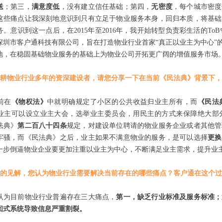
送
；第三，
满意度低
，没有建立信任基础；第四，
无密度
，每个城市密度
这些痛点让我深刻地意识到只有立足于物业服务本身，回归本质，将基础
。意识到这一点后，在2015年至2016年，我开始转型负责彩生活的ToB
深圳市客户通科技有限公司，旨在打造物业行业首家“真正以业主为中心”
地，在稳固基础物业服务的基础上为物业公司开拓更广阔的增值服务市场
耕物业行业多年的资深建设者，请您分享一下在当前《民法典》背景下，
前在
《物权法》
中就明确规定了小区的公共收益归业主所有，而
《民法
业主可以设立业主大会，选举业主委员会，用民主的方式来保障绝大部
法典》
第二百八十四条
规定，对建设单位聘请的物业服务企业或者其他管
牢骚，而《民法典》之后，业主如果不满意物业的服务，是可以选择
更换
一步倒逼物业企业要更加注重以业主为中心，不断满足业主需求，提升业
的见解，您认为物业行业需要解决当前存在的哪些痛点？客户通在这个过
认为目前物业行业普遍存在三大痛点，
第一，缺乏行业标准及服务标准；
囱式系统导致信息严重割裂。