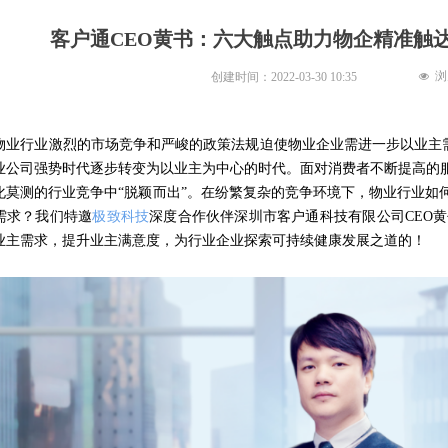
客户通CEO黄书：六大触点助力物企精准触
浏
创建时间：
2022-03-30
10:35
넶
物业行业激烈的市场竞争和严峻的政策法规迫使物业企业需进一步以业主需
业公司强势时代逐步转变为以业主为中心的时代。面对消费者不断提高的服
化莫测的行业竞争中“脱颖而出”。在纷繁复杂的竞争环境下，物业行业如
需求？我们特邀
极致科技
深度合作伙伴深圳市客户通科技有限公司CEO
业主需求，提升业主满意度，为行业企业探索可持续健康发展之道的！