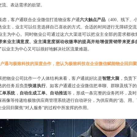
交流、表达需求的欲望。
顾虑，客户通联合企业微信打造物业客户通
六大触点产品
（400、线下
达业主，业主可以任意选择自己喜欢的方式、合适的时间进行无障碍交流
业主为中心。同时物业公司通过这六大渠道可以把业主全部的需求都收
带来业主满意度、业主满意度驱动收缴率的提高并给增值营销带来更多
了以业主为中心又可以很好地解决社区流量难题。
户通与极致科技的深度合作，您认为极致科技在企业微信赋能物企回归聚
果把物业公司比作一个人体结构来看，客户通就好比是
智慧大脑
，负责下
达的任务后负责
快速执行
。如客户通通过企业微信把单聊、群聊及线下的
工单系统
，
自动生成工单、自动推送
等，形成一条完整的业务闭环，及时
保画像等传递给极致供应商管理系统进行自动评分，为供应商的“选、用、
企业回归聚焦“对人服务”的过程中所发挥的作用。