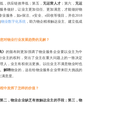
低，供应链效率低；第五，
无运营人才
；第六，
无运
服务做好，让业主更加信任、更加满意，才能做好物
专业服务，如e保洁、e安全、e回收等项目，并在2018
的
物业数字化系统
，助力物企精准触达业主、建立低成
。
您对物业行业发展趋势的见解？
典》
的颁布则更加强调了物业服务企业要以业主为中
分业主的权利，突出了业主在重大问题上的一致决定
理人，业主有权依法更换。以往业主不满意物业时也
、解聘
物业的，这在给物业服务企业带来巨大挑战的
主满意度。
程中发挥了怎样的价值？
第二，物业企业缺乏有效触达业主的手段；第三，物