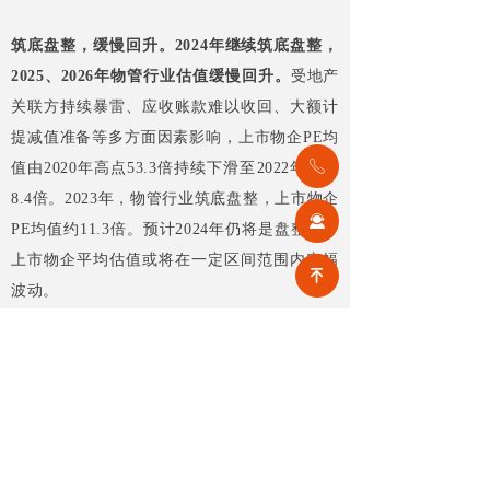
筑底盘整，缓慢回升。
2024年继续筑底盘整，
2025、2026年物管行业估值缓慢回升。
受地产
关联方持续暴雷、应收账款难以收回、大额计
提减值准备等多方面因素影响，上市物企PE均
ꂅ
值由2020年高点53.3倍持续下滑至2022年低点
8.4倍。2023年，物管行业筑底盘整，上市物企
끤
PE均值约11.3倍。预计2024年仍将是盘整年，
上市物企平均估值或将在一定区间范围内窄幅
녠
波动。
前一个：
无
ꄴ
后一个：
无
ꄲ
【相关文章推荐】
改名撤场、提质创收，2026上半年物企八大动作勾勒行业转型方向