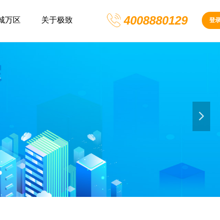
4008880129
城万区
关于极致
登
넲