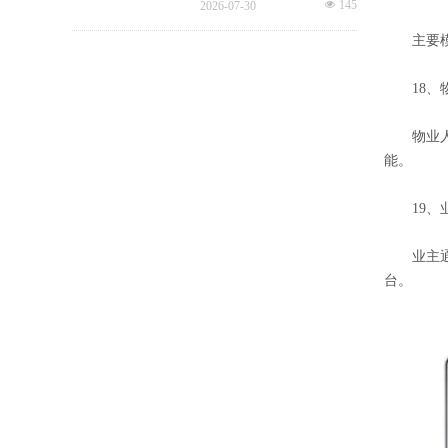
넶
145
2026-07-30
七成小区未公示物业费收支、
公共收益等核心财务信息，物
主要模块
业信息公示缺位成为全行业共
性短板。
18
、
物业人
能。
19
、
业主通
台。