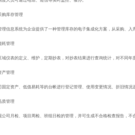
调度人员可通过电话、短信等实时监控、催办。
采购库存管理
信息系统为企业提供了一种管理库存的电子集成化方案，从采购、入库
能耗管理
仪表的定义、维护，定期抄表，对抄表结果进行查询统计，对不同年度
资产管理
定资产、低值易耗等的台帐进行登记管理、使用变更情况、折旧情况
品质管理
公司月检、
项目周检
、班组日检的管理，并可生成不合格检查报告，不