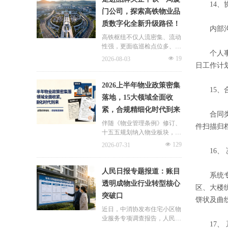
14
、
连片治理、政企协同新模式，
门公司，探索高铁物业品
破解小区体量小、收费低、运
质数字化全新升级路径！
营亏损、无人接管难题。
内部沟通
高铁枢纽不仅人流密集、流动
性强，更面临巡检点位多、频
个人事务
次高、覆盖广、标准严等多重
넶
19
2026-08-03
挑战，极致科技结合中铁一局
日工作计
厦门公司的实际运营情况，为
其打造适配高铁业务场景的数
2026上半年物业政策密集
15
、
字化品质运营方案：通过搭建
落地，15大领域全面收
标准库量化作业细则，按需动
紧，合规精细化时代到来
态调整春运、节假日等特殊时
合同类别
段的巡检需求，依托照片墙留
伴随《物业管理条例》修订、
件扫描归
存巡检实景，杜绝作弊、敷衍
十五五规划纳入物业板块，行
巡检；借助任务日历直观了解
业彻底告别野蛮扩张模式，合
넶
129
2026-07-31
已完成、未完成、超时、问题
规精细化、多元增值、城市共
16
、
工单等状态，并智能督办超时
治成为未来核心发展主线。
工单，搭配品质运营报表落地
人民日报专题报道：账目
精细化运营管理需求，全方位
系统专门
透明成物业行业转型核心
筑牢高铁物业品质防线！
区、大楼
突破口
饼状及曲
近日，中消协发布住宅小区物
业服务专项调查报告，人民日
17
、
报同步刊发专题报道，直指超