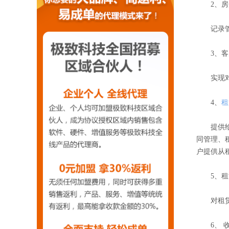
2
、房
记录管理
3
、客
实现对业
4
、
租
提供给物
同管理、
户提供从
5
、租
对租赁合
6
、