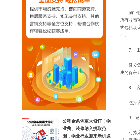
物业收费
所有收费
式包括现
护。
7
、
建立设备
【相关文章推荐】
成的保养
8
、
包括客户
9
、巡
公积金条例重大修订！物
业费、装修纳入提取范
可指定巡
围，物业行业迎来新机遇