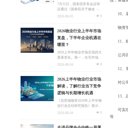
报，客服
7月31日，国务院常务会议审
议通过《国务院关于修改〈住
10
、
房公积金管理条例〉的决定
넶
9
2026-08-05
(草案)》，住房公积金提取场
景迎来历史性扩容。提取情形
物资管理
由原有6种拓展至9种，新增装
2026物业行业上半年市场
修自住住房、支付自住住房物
复盘，下半年企业机遇在
业费两大民生场景，同时设置
11
、
哪里？
兜底条款支持其他合规住房消
费。这项顶层政策调整，不仅
2026上半年物业市场呈现四大
公共区域
惠及亿万缴存职工，也将深度
显著变化。第一，住宅市场全
影响存量时代的物业服务行
面进入存量化周期，老旧小区
넶
8
2026-08-04
业。
连片托管成为稳定增量来源。
12
、
零散老旧小区运营成本高、单
独经营难以盈利，连片整合、
2026上半年物业行业市场
对公司固
片区化托管成为主流模式，政
解读，了解行业当下竞争
企协同搭建长效运营机制，依
逻辑与长期增长机遇
托社区增值服务反哺基础物业
13
、
服务，形成可持续经营闭环。
《克而瑞物管2026年上半年物
业行业总结研究报告》显示，
可实现
新房交付规模持续收缩，存量
넶
9
2026-08-04
老旧、微型小区治理成为行业
等
最大课题。以上海为标杆，全
国超16座城市落地团购物业、
走进品牌央企中铁一局厦