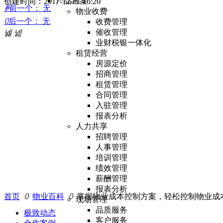
产品方案
创建时间：
2017-12-01
16:20
ꄴ
前一个：
无
物业收费
ꄲ
后一个：
无
收费管理
催收管理
넳
넲
业财税银一体化
租赁经营
房源定价
招商管理
租赁管理
合同管理
入驻管理
报表分析
人力共享
招聘管理
人事管理
培训管理
绩效管理
薪酬管理
报表分析
首页
ꄲ
物业百科
ꄲ
掌握物业成本控制方案，轻松控制物业成
现场管理
品质服务
极致动态
客户服务