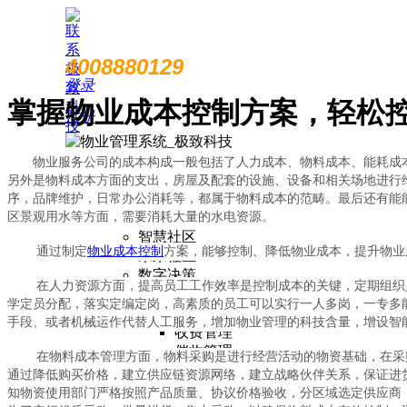
4008880129
登录
掌握物业成本控制方案，轻松
注册
首页
物业服务公司的成本构成一般包括了人力成本、物料成本、能耗成本
行业方案
另外是物料成本方面的支出，房屋及配套的设施、设备和相关场地进行
智慧物业
序，品牌维护，日常办公消耗等，都属于物料成本的范畴。最后还有能
区景观用水等方面，需要消耗大量的水电资源。
智慧园区
智慧社区
通过制定
物业成本控制
方案，能够控制、降低物业成本，提升物业
未来社区
数字决策
在人力资源方面，提高员工工作效率是控制成本的关键，定期组织员
产品方案
学定员分配，落实定编定岗，高素质的员工可以实行一人多岗，一专多
物业收费
手段、或者机械运作代替人工服务，增加物业管理的科技含量，增设智
收费管理
催收管理
在物料成本管理方面，物料采购是进行经营活动的物资基础，在采购
业财税银一体化
通过降低购买价格，建立供应链资源网络，建立战略伙伴关系，保证进
租赁经营
知物资使用部门严格按照产品质量、协议价格验收，分区域选定供应商