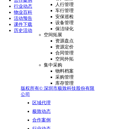
合作案例
人行管理
行业动态
车行管理
物业百科
安保巡检
活动预告
设备管理
课件下载
保洁绿化
历史活动
空间拓展
资源盘点
资源定价
合同管理
空间外拓
集中采购
物料档案
采购管理
库存管理
版权所有©
深圳市极致科技股份有限
供应商管理
公司
报表分析
外包业务
区域代理
外包资源管理
极致动态
供应商合同管理
履约验收
合作案例
结算管理
行业动态