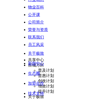
增值运营
物业百科
生活服务
惠民服务
公开课
BI决策支持
公司简介
数据指标库
数据模型
荣誉与资质
多端决策
联系我们
数据安全
智能硬件
员工风采
智慧云停车
关于极致
智能水电表
共享中心
新闻中心
百城万区
普及计划
生态圈
普惠计划
创收计划
加盟合作
增效计划
提升计划
技术支持
关于极致