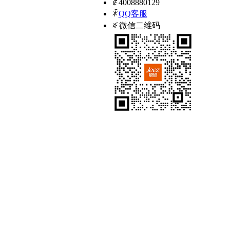
ꂅ
4008880129
ꁗ
QQ客服
ꀥ
微信二维码