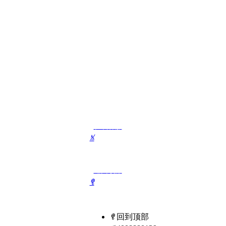
在线客服
ꁱ
返回顶部
ꁸ
联系我们
ꁸ
回到顶部