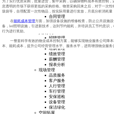
房源定价
为了实行优质采购，批量进货，集中采购，以确保物料成本有效控制，
招商管理
息透明的市场下获得更低的采购价格。物资采购回来之后，对于一次性
租赁管理
圾袋等，合理配置一次性物品，按实际用量进行发放，月底分析消耗量
合同管理
在
能耗成本管理
方面，加强设备设施的维修检查，防止公共设施设
入驻管理
备，led照明设施，引进新技术，达到节约能耗，并培训员工节约意识
报表分析
行为进行奖励。
人力共享
招聘管理
一整套科学有效的物业成本控制方案，能够实现物业服务公司降本增
人事管理
本、能耗成本，提升公司经营管理水平、服务水平，进而增强物业服务
培训管理
绩效管理
薪酬管理
报表分析
现场管理
品质服务
客户服务
人行管理
车行管理
安保巡检
设备管理
保洁绿化
空间拓展