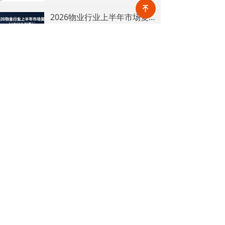
金提取场景迎来历史性扩容。提取
녠
情形由原有6种拓展至9种，新增装
2026物业行业上半年市场复盘，下半年企业机遇在哪里？
修自住住房、支付自住住房物业费
2026上半年物业市场呈现四大显著
两大民生场景，同时设置兜底条款
变化。第一，住宅市场全面进入存
支持其他合规住房消费。这项顶层
量化周期，老旧小区连片托管成为
2026-08-04
8
政策调整，不仅惠及亿万缴存职
넶
稳定增量来源。零散老旧小区运营
工，也将深度影响存量时代的物业
成本高、单独经营难以盈利，连片
服务行业。
2026上半年物业行业市场解读，了解行业当下竞争逻辑与长期增长机遇
整合、片区化托管成为主流模式，
《克而瑞物管2026年上半年物业行
政企协同搭建长效运营机制，依托
业总结研究报告》显示，新房交付
社区增值服务反哺基础物业服务，
规模持续收缩，存量老旧、微型小
2026-08-04
8
形成可持续经营闭环。
넶
区治理成为行业最大课题。以上海
为标杆，全国超16座城市落地团购
走进品牌央企中铁一局厦门公司，探索高铁物业品质数字化全新升级路径！
物业、连片治理、政企协同新模
高铁枢纽不仅人流密集、流动性
式，破解小区体量小、收费低、运
强，更面临巡检点位多、频次高、
营亏损、无人接管难题。
覆盖广、标准严等多重挑战，极致
2026-08-03
18
넶
科技结合中铁一局厦门公司的实际
运营情况，为其打造适配高铁业务
2026上半年物业政策密集落地，15大领域全面收紧，合规精细化时代到来
场景的数字化品质运营方案：通过
伴随《物业管理条例》修订、十五
搭建标准库量化作业细则，按需动
五规划纳入物业板块，行业彻底告
态调整春运、节假日等特殊时段的
别野蛮扩张模式，合规精细化、多
2026-07-31
127
巡检需求，依托照片墙留存巡检实
넶
元增值、城市共治成为未来核心发
景，杜绝作弊、敷衍巡检；借助任