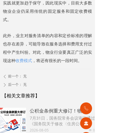
实践就更加趋于保守，因此现实中，目前大多数
物业企业仍采用传统的固定服务和固定收费模
式。
此外，业主对服务清单的内容和定价标准的理解
也存在差异，可能导致在服务选择和费用支付过
程中产生纠纷。对此，物业行业要真正广泛的实
现这种
收费模式
，将还有很长的一段时间。
前一个：
无
ꄴ
后一个：
无
ꄲ
【相关文章推荐】
ꂅ
公积金条例重大修订！物业费、装修纳入提取范围，物业行业迎来新机遇
7月31日，国务院常务会议审议通过
《国务院关于修改〈住房公积金管
끤
理条例〉的决定(草案)》，住房公积
2026-08-05
8
넶