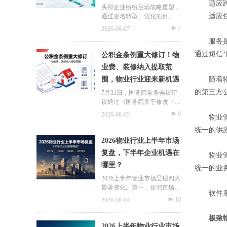
适应跨区
头部企业纷纷启动战略重塑，
适应住宅
通过更名转型、优化项目、升
级服务、挖掘增值收入等多重
넶
2
2026-08-07
举措，主动适应新市场环境，
服务是物
一系列经营动作，也为行业下
半年发展指明方向。
通过短信
公积金条例重大修订！物
业费、装修纳入提取范
围，物业行业迎来新机遇
随着物业
的第三方
7月31日，国务院常务会议审
议通过《国务院关于修改〈住
房公积金管理条例〉的决定
넶
9
2026-08-05
物业管理
(草案)》，住房公积金提取场
景迎来历史性扩容。提取情形
统一的供
由原有6种拓展至9种，新增装
2026物业行业上半年市场
修自住住房、支付自住住房物
复盘，下半年企业机遇在
物业管理
业费两大民生场景，同时设置
哪里？
兜底条款支持其他合规住房消
统一的业
费。这项顶层政策调整，不仅
2026上半年物业市场呈现四大
惠及亿万缴存职工，也将深度
显著变化。第一，住宅市场全
影响存量时代的物业服务行
软件系统
面进入存量化周期，老旧小区
넶
10
2026-08-04
业。
连片托管成为稳定增量来源。
零散老旧小区运营成本高、单
极致物业
独经营难以盈利，连片整合、
2026上半年物业行业市场