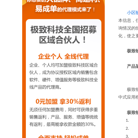
小区
本信息，
询情况的
化，使之
极致物
产品
极致物业管
中式应用
极致
1.
2.
3.