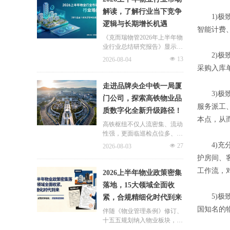
片区化托管成为主流模式，政
解读，了解行业当下竞争
企协同搭建长效运营机制，依
1)极致
逻辑与长期增长机遇
托社区增值服务反哺基础物业
智能计费
服务，形成可持续经营闭环。
《克而瑞物管2026年上半年物
业行业总结研究报告》显示，
2)极致
新房交付规模持续收缩，存量
넶
13
2026-08-04
老旧、微型小区治理成为行业
采购入库
最大课题。以上海为标杆，全
国超16座城市落地团购物业、
走进品牌央企中铁一局厦
连片治理、政企协同新模式，
3)极致
门公司，探索高铁物业品
破解小区体量小、收费低、运
服务派工
质数字化全新升级路径！
营亏损、无人接管难题。
本点，从
高铁枢纽不仅人流密集、流动
性强，更面临巡检点位多、频
次高、覆盖广、标准严等多重
4)充分
넶
27
2026-08-03
挑战，极致科技结合中铁一局
护房间、
厦门公司的实际运营情况，为
其打造适配高铁业务场景的数
工作流，
2026上半年物业政策密集
字化品质运营方案：通过搭建
落地，15大领域全面收
标准库量化作业细则，按需动
5)极致
紧，合规精细化时代到来
态调整春运、节假日等特殊时
段的巡检需求，依托照片墙留
国知名的
伴随《物业管理条例》修订、
存巡检实景，杜绝作弊、敷衍
十五五规划纳入物业板块，行
巡检；借助任务日历直观了解
业彻底告别野蛮扩张模式，合