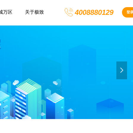
4008880129
城万区
关于极致
登
넲