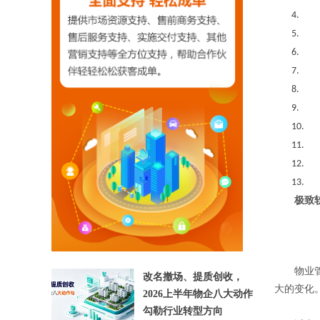
4.
5.
6.
7.
8.
9.
10.
11.
【相关文章推荐】
12.
13.
极致
物业管理
改名撤场、提质创收，
大的变化
2026上半年物企八大动作
勾勒行业转型方向