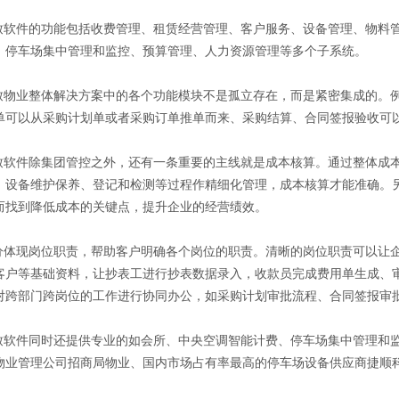
软件的功能包括收费管理、租赁经营管理、客户服务、设备管理、物料管
、停车场集中管理和监控、预算管理、人力资源管理等多个子系统。
物业整体解决方案中的各个功能模块不是孤立存在，而是紧密集成的。例
单可以从采购计划单或者采购订单推单而来、采购结算、合同签报验收可
软件除集团管控之外，还有一条重要的主线就是成本核算。通过整体成本
、设备维护保养、登记和检测等过程作精细化管理，成本核算才能准确。
而找到降低成本的关键点，提升企业的经营绩效。
体现岗位职责，帮助客户明确各个岗位的职责。清晰的岗位职责可以让企
客户等基础资料，让抄表工进行抄表数据录入，收款员完成费用单生成、
对跨部门跨岗位的工作进行协同办公，如采购计划审批流程、合同签报审
软件同时还提供专业的如会所、中央空调智能计费、停车场集中管理和监
物业管理公司招商局物业、国内市场占有率最高的停车场设备供应商捷顺